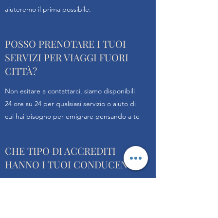
aiuteremo il prima possibile.
POSSO PRENOTARE I TUOI
SERVIZI PER VIAGGI FUORI
CITTÀ?
Non esitare a contattarci, siamo disponibili
24 ore su 24 per qualsiasi servizio o aiuto di
cui hai bisogno per emigrare pensando a te
CHE TIPO DI ACCREDITI
HANNO I TUOI CONDUCENTI?
Tutti i conducenti hanno la loro conoscenza
della città, con la relativa patente e con
alcune risposte alle loro esigenze