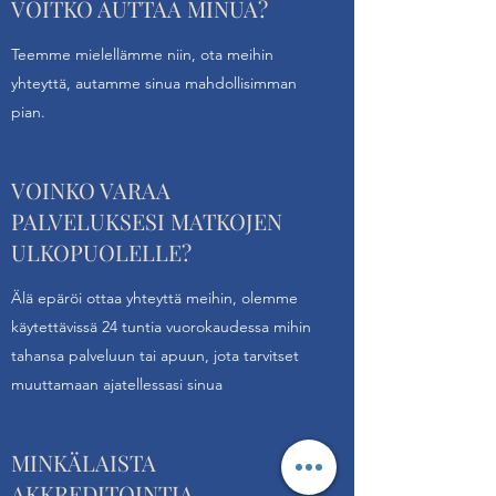
VOITKO AUTTAA MINUA?
Teemme mielellämme niin, ota meihin
yhteyttä, autamme sinua mahdollisimman
pian.
VOINKO VARAA
PALVELUKSESI MATKOJEN
ULKOPUOLELLE?
Älä epäröi ottaa yhteyttä meihin, olemme
käytettävissä 24 tuntia vuorokaudessa mihin
tahansa palveluun tai apuun, jota tarvitset
muuttamaan ajatellessasi sinua
MINKÄLAISTA
AKKREDITOINTIA