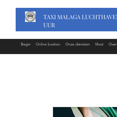
TAXI MALAGA LUCHTHAVEN
UUR
Begin
Online boeken
Onze diensten
Vloot
Over