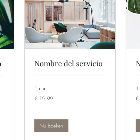
o
Nombre del servicio
N
1 uur
1 
19,99
19
€ 19,99
€
euro
eu
Nu boeken