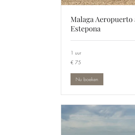
Malaga Aeropuerto 
Estepona
1 uur
75
€ 75
euro
Nu boeken