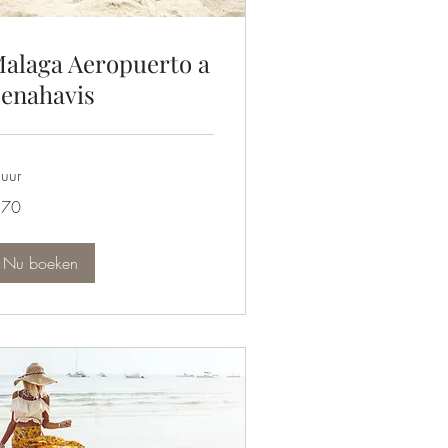
alaga Aeropuerto a
enahavis
uur
 70
ro
Nu boeken