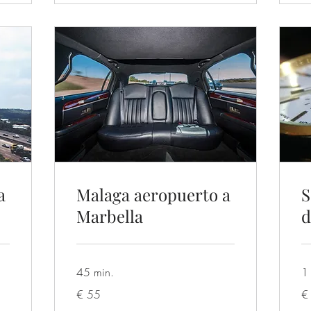
a
Malaga aeropuerto a
S
Marbella
d
45 min.
1 
55
40
€ 55
€
euro
eu