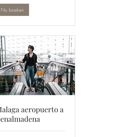
Nu boeken
alaga aeropuerto a
enalmadena