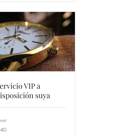
ervicio VIP a
isposición suya
uur
 40
ro