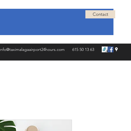
Contact
info@taximalagaairport24hours.com
615 50 13 63