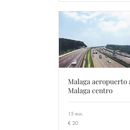
Malaga aeropuerto 
Malaga centro
15 min.
20
€ 20
euro