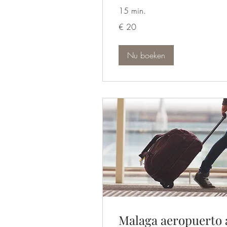
15 min.
20
€ 20
euro
Nu boeken
Malaga aeropuerto 