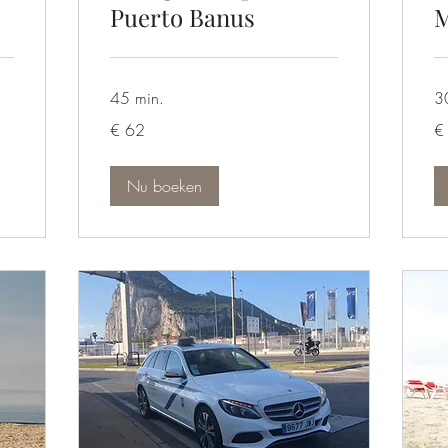
Puerto Banus
M
45 min.
3
62
40
€ 62
€
euro
eu
Nu boeken