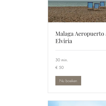
Malaga Aeropuerto 
Elviria
30 min.
50
€ 50
euro
Nu boeken