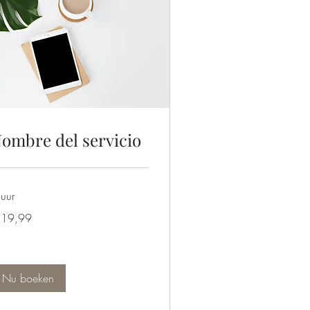
ombre del servicio
uur
,99
 19,99
ro
Nu boeken