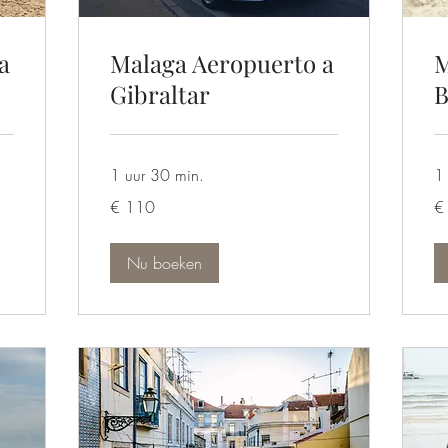
a
Malaga Aeropuerto a
M
Gibraltar
B
1 uur 30 min.
1 
110
70
€ 110
€
euro
eu
Nu boeken