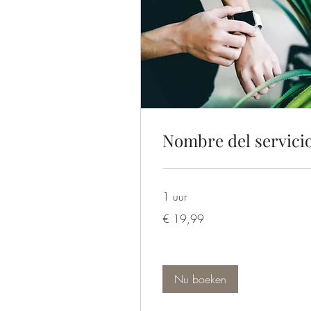
Nombre del servici
1 uur
19,99
€ 19,99
euro
Nu boeken