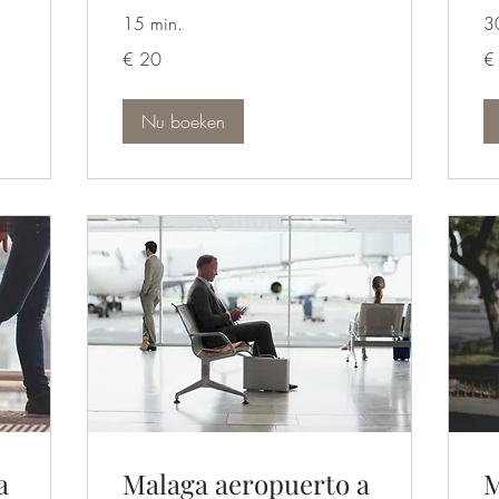
15 min.
3
20
25
€ 20
€
euro
eu
Nu boeken
a
Malaga aeropuerto a
M