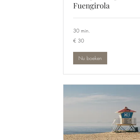
Fuengirola
30 min.
30
€ 30
euro
Nu boeken