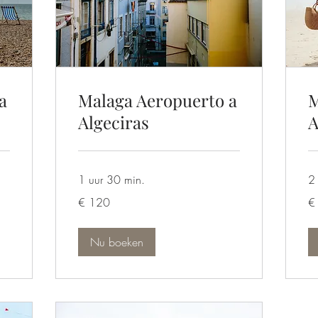
a
Malaga Aeropuerto a
M
Algeciras
A
1 uur 30 min.
2 
120
19
€ 120
€
euro
eu
Nu boeken