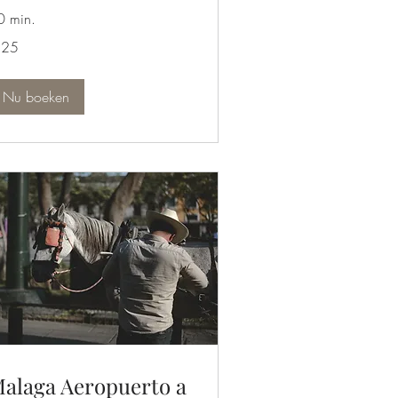
0 min.
 25
ro
Nu boeken
alaga Aeropuerto a