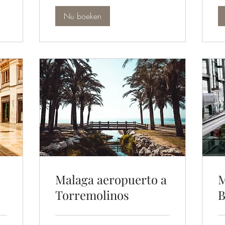
Nu boeken
Malaga aeropuerto a
M
Torremolinos
B