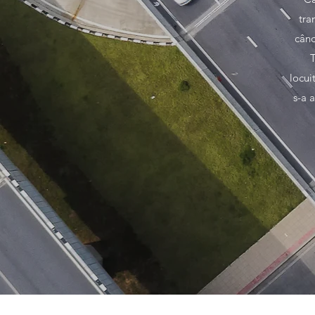
tra
când
T
locui
s-a 