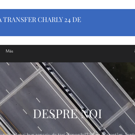
 TRANSFER CHARLY 24 DE
Más
DESPRE NOI
utați cel mai bun serviciu de taxi disponibil? Să ne prezentăm. Sun