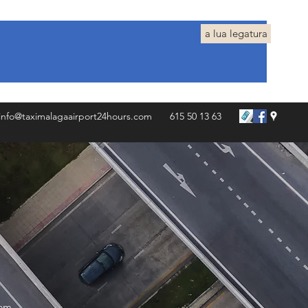
a lua legatura
info@taximalagaairport24hours.com
615 50 13 63
tem