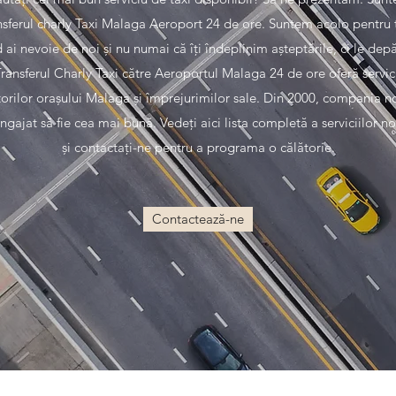
nsferul charly Taxi Malaga Aeroport 24 de ore. Suntem acolo pentru 
 ai nevoie de noi și nu numai că îți îndeplinim așteptările, ci le dep
ransferul Charly Taxi către Aeroportul Malaga 24 de ore oferă servic
torilor orașului Malaga și împrejurimilor sale. Din 2000, compania n
angajat să fie cea mai bună. Vedeți aici lista completă a serviciilor no
și contactați-ne pentru a programa o călătorie.
Contactează-ne