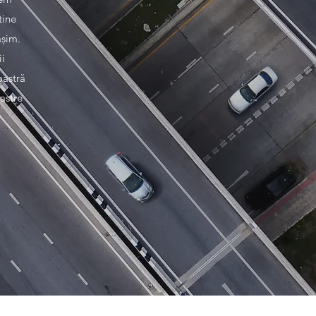
tine
ășim.
ii
oastră
astre